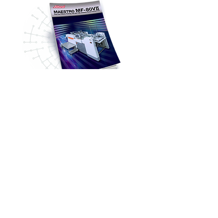
DESCARGAR CATÁLOGO PARA MF-80VII
Hogar
Prensa de pantalla
Impresión Equipo
>
Secadoras y apiladoras
Acerca de Sakurai
Lámina de pantalla
Noticias
De pantalla rollo a rollo
Red Sakurai
Partes
y Servicio
Vídeos
Equipo usado
Contáctenos