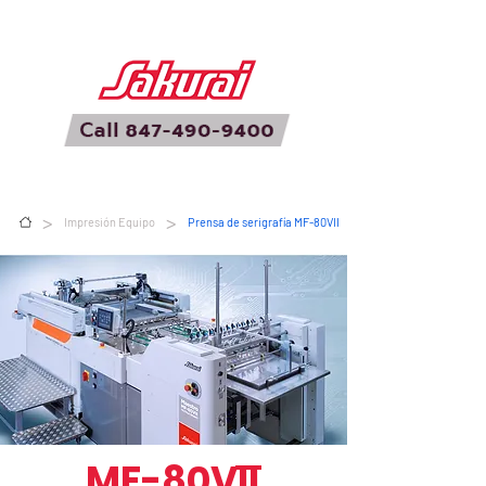
>
>
Impresión Equipo
Prensa de serigrafía MF-80VII
MF-80VII